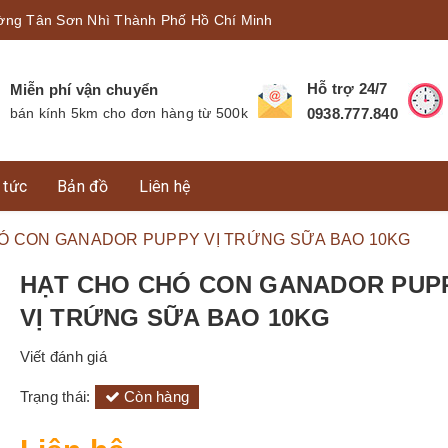
ờng Tân Sơn Nhì Thành Phố Hồ Chí Minh
Hỗ trợ 24/7
Miễn phí vận chuyển
bán kính 5km cho đơn hàng từ 500k
0938.777.840
 tức
Bản đồ
Liên hệ
Ó CON GANADOR PUPPY VỊ TRỨNG SỮA BAO 10KG
HẠT CHO CHÓ CON GANADOR PUP
VỊ TRỨNG SỮA BAO 10KG
Viết đánh giá
Trạng thái:
Còn hàng