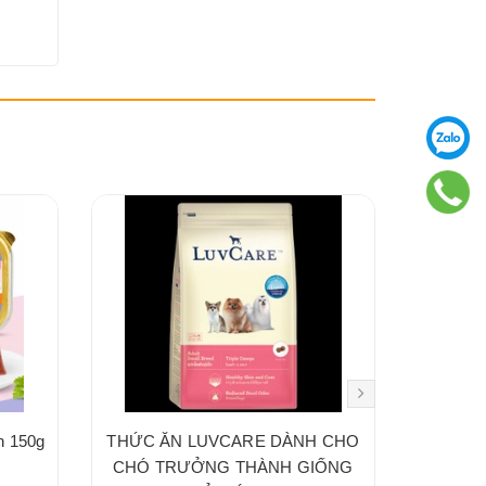
on 150g
THỨC ĂN LUVCARE DÀNH CHO
THỨC 
CHÓ TRƯỞNG THÀNH GIỐNG
CHÓ 