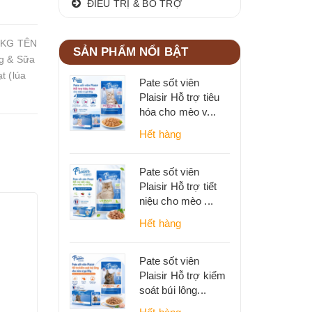
ĐIỀU TRỊ & BỔ TRỢ
0KG TÊN
SẢN PHẨM NỔI BẬT
g & Sữa
 (lúa
Pate sốt viên
Plaisir Hỗ trợ tiêu
hóa cho mèo v...
Hết hàng
Pate sốt viên
Plaisir Hỗ trợ tiết
niệu cho mèo ...
Hết hàng
Pate sốt viên
Plaisir Hỗ trợ kiểm
soát búi lông...