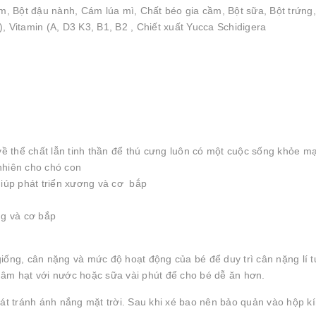
ầm, Bột đậu nành, Cám lúa mì, Chất béo gia cầm, Bột sữa, Bột trứng,
, Vitamin (A, D3 K3, B1, B2 , Chiết xuất Yucca Schidigera
 thể chất lẫn tinh thần để thú cưng luôn có một cuộc sống khỏe m
nhiên cho chó con
giúp phát triển xương và cơ bắp
ng và cơ bắp
iống, cân nặng và mức độ hoạt động của bé để duy trì cân nặng lí 
âm hạt với nước hoặc sữa vài phút để cho bé dễ ăn hơn.
át tránh ánh nắng mặt trời. Sau khi xé bao nên bảo quản vào hộp k