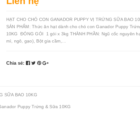
Liên hệ
HẠT CHO CHÓ CON GANADOR PUPPY VỊ TRỨNG SỮA BAO 1
SẢN PHẨM: Thức ăn hạt dành cho chó con Ganador Puppy Trứn
10KG ĐÓNG GÓI 1 gói x 3kg THÀNH PHẦN: Ngũ cốc nguyên hạt
mì, ngô, gạo), Bột gia cầm,...
Chia sẻ:
G SỮA BAO 10KG
 Ganador Puppy Trứng & Sữa 10KG