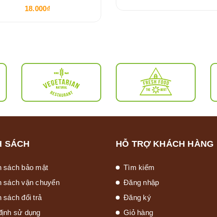
18.000₫
H SÁCH
HỖ TRỢ KHÁCH HÀNG
h sách bảo mật
Tìm kiếm
h sách vận chuyển
Đăng nhập
 sách đổi trả
Đăng ký
định sử dụng
Giỏ hàng