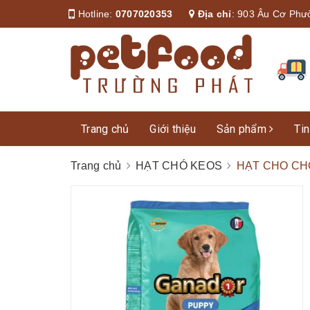
Hotline:
0707020353
Địa chỉ
:
903 Âu Cơ Phư
Trang chủ
Giới thiệu
Sản phẩm
Tin
Trang chủ
HẠT CHÓ KEOS
HẠT CHO CH