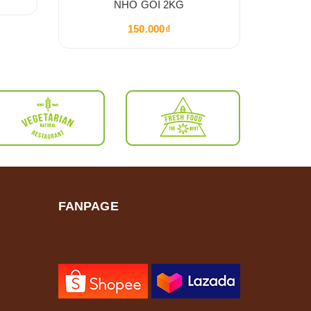
NHỎ GÓI 2KG
150.000₫
FANPAGE