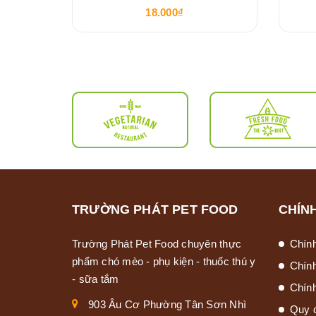
18.000₫
TRƯỜNG PHÁT PET FOOD
CHÍN
Trường Phát Pet Food chuyên thực
Chín
phẩm chó mèo - phụ kiện - thuốc thú y
Chín
- sữa tắm
Chính
903 Âu Cơ Phường Tân Sơn Nhì
Quy 