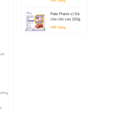
Hết hàng
Pate Plaisir vị Gà
cho chó con 150g
Hết hàng
ạnh
tưởng.
ín