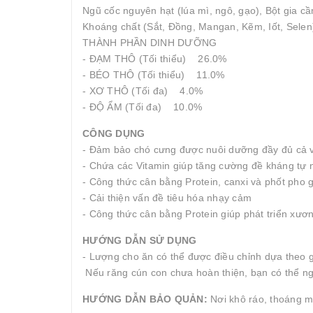
Ngũ cốc nguyên hạt (lúa mì, ngô, gạo), Bột gia c
Khoáng chất (Sắt, Đồng, Mangan, Kẽm, Iốt, Selen)
THÀNH PHẦN DINH DƯỠNG
- ĐẠM THÔ (Tối thiểu) 26.0%
- BÉO THÔ (Tối thiểu) 11.0%
- XƠ THÔ (Tối đa) 4.0%
- ĐỘ ẨM (Tối đa) 10.0%
CÔNG DỤNG
- Đảm bảo chó cưng được nuôi dưỡng đầy đủ cả về
- Chứa các Vitamin giúp tăng cường đề kháng tự 
- Công thức cân bằng Protein, canxi và phốt pho 
- Cải thiện vấn đề tiêu hóa nhạy cảm
- Công thức cân bằng Protein giúp phát triển xươ
HƯỚNG DẪN SỬ DỤNG
- Lượng cho ăn có thể được điều chỉnh dựa theo g
Nếu răng cún con chưa hoàn thiện, bạn có thể ng
HƯỚNG DẪN BẢO QUẢN:
Nơi khô ráo, thoáng m