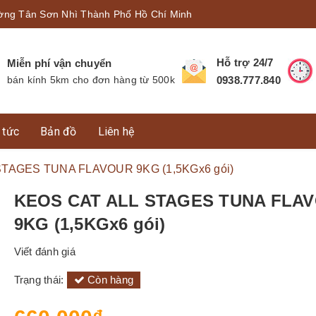
ờng Tân Sơn Nhì Thành Phố Hồ Chí Minh
Hỗ trợ 24/7
Miễn phí vận chuyển
bán kính 5km cho đơn hàng từ 500k
0938.777.840
 tức
Bản đồ
Liên hệ
STAGES TUNA FLAVOUR 9KG (1,5KGx6 gói)
KEOS CAT ALL STAGES TUNA FLA
9KG (1,5KGx6 gói)
Viết đánh giá
Trạng thái:
Còn hàng