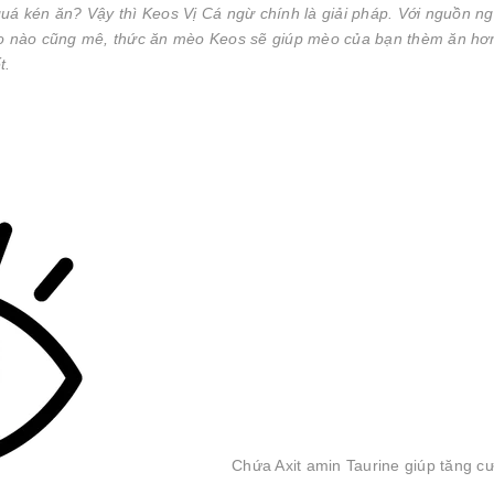
uá kén ăn? Vậy thì Keos Vị Cá ngừ chính là giải pháp. Với nguồn n
èo nào cũng mê, thức ăn mèo Keos sẽ giúp mèo của bạn thèm ăn hơ
t.
Chứa Axit amin Taurine giúp tăng c