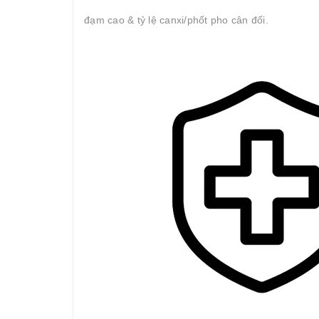
đạm cao & tỷ lệ canxi/phốt pho cân đối.