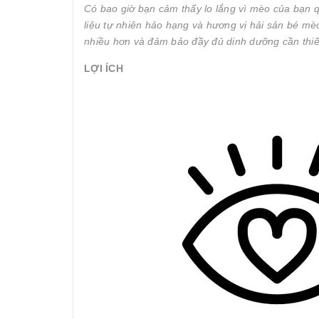
Có bao giờ bạn cảm thấy lo lắng vì mèo của bạn q
liệu tự nhiên hảo hạng và hương vị hải sản bé m
nhiều hơn và đảm bảo đầy đủ dinh dưỡng cần thiế
LỢI ÍCH