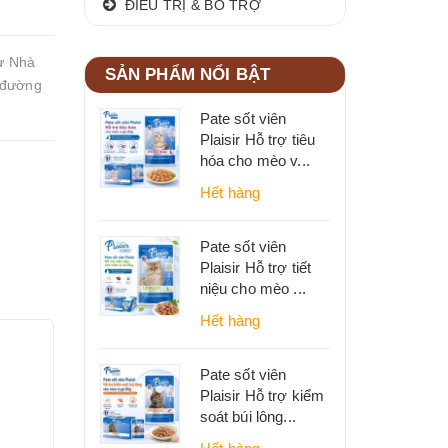
ĐIỀU TRỊ & BỔ TRỢ
̀ Nhà
SẢN PHẨM NỔI BẬT
 đường
Pate sốt viên
Plaisir Hỗ trợ tiêu
hóa cho mèo v...
Hết hàng
Pate sốt viên
Plaisir Hỗ trợ tiết
niệu cho mèo ...
Hết hàng
Pate sốt viên
Plaisir Hỗ trợ kiểm
soát búi lông...