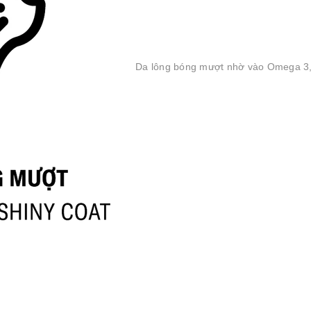
Da lông bóng mượt nhờ vào Omega 3,