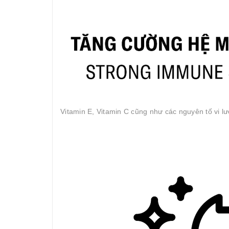
Vitamin E, Vitamin C cũng như các nguyên tố vi l