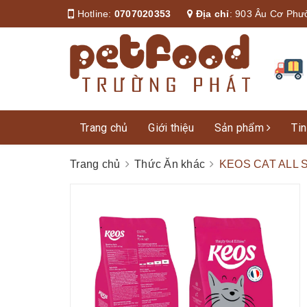
Hotline:
0707020353
Địa chỉ
:
903 Âu Cơ Phư
Trang chủ
Giới thiệu
Sản phẩm
Tin
Trang chủ
Thức Ăn khác
KEOS CAT ALL 