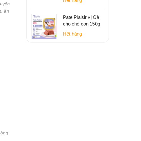
Hết hàng
guyên
n, ăn
Pate Plaisir vị Gà
cho chó con 150g
Hết hàng
ường