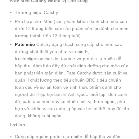
Pate Mèo Catchy Nhiều Vị Lon 400g
Thương hiệu: Catchy
Phù hợp cho: Mèo (sản phẩm kitten dành cho mèo con
dưới 12 tháng tuổi, các sản phẩm còn lại dành cho mèo
trưởng thành trên 12 tháng tuổi)
Pate mèo
Catchy dạng thạch cung cấp cho mèo các
dưỡng chất thiết yếu như: vitamin E,
fructooligosaccharide, taurine và protein tự nhiên dễ
hấp thu, đảm bảo đầy đủ chất dinh dưỡng cho mèo của
bạn phát triển toàn diện. Pate Catchy được sản xuất và
quản lí chất lượng theo tiêu chuẩn BRC ( tiêu chuẩn
toàn cầu về sự an toàn vệ sinh thực phẩm dành cho
người) do Hiệp hội bán lẻ Anh Quốc thiết lập. Bên cạnh
đó, pate cho mèo này có nhiều mùi vị thơm ngon, phù
hợp với khẩu vị của mèo, giúp các bé có thể thay đổi đa
dạng, không lo bị ngán.
Lợi ích:
Cung cấp nguồn protein tự nhiên dễ hấp thu và đảm