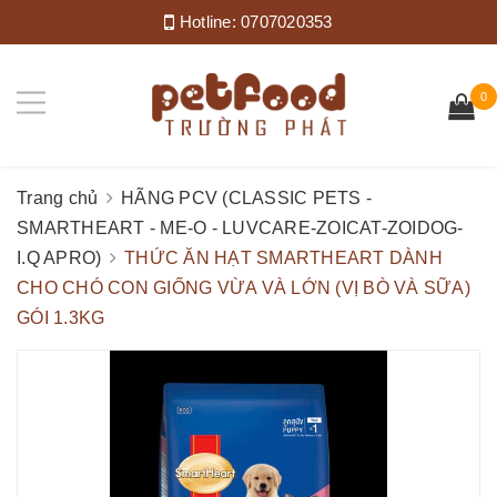
Hotline:
0707020353
0
Trang chủ
HÃNG PCV (CLASSIC PETS -
SMARTHEART - ME-O - LUVCARE-ZOICAT-ZOIDOG-
I.Q APRO)
THỨC ĂN HẠT SMARTHEART DÀNH
CHO CHÓ CON GIỐNG VỪA VÀ LỚN (VỊ BÒ VÀ SỮA)
GÓI 1.3KG