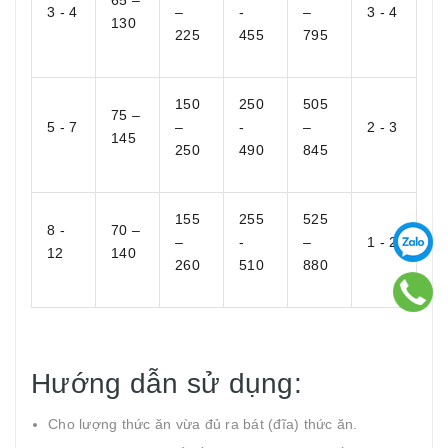
65 –
3 - 4
–
-
–
3 - 4
130
225
455
795
150
250
505
75 –
5 - 7
–
-
–
2 - 3
145
250
490
845
155
255
525
8 -
70 –
–
-
–
1 - 2
12
140
260
510
880
Hướng dẫn sử dụng:
Cho lượng thức ăn vừa đủ ra bát (đĩa) thức ăn.