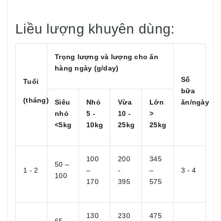
Liều lượng khuyên dùng:
Trọng lượng và lượng cho ăn
hàng ngày (g/day)
Số
Tuổi
bữa
(tháng)
Siêu
Nhỏ
Vừa
Lớn
ăn/ngày
nhỏ
5 -
10 -
>
<5kg
10kg
25kg
25kg
100
200
345
50 –
1 - 2
–
-
–
3 - 4
100
170
395
575
130
230
475