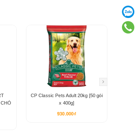
RT
CP Classic Pets Adult 20kg [50 gói
Thức Ăn
 CHÓ
x 400g]
Adult
930.000₫