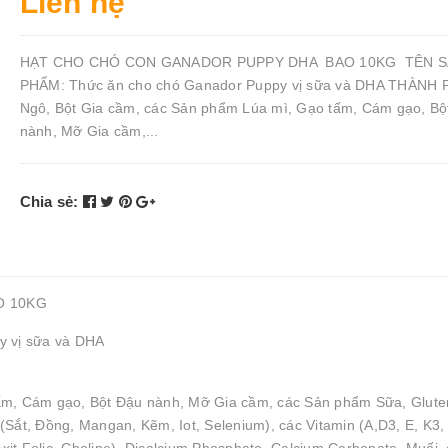
Liên hệ
HẠT CHO CHÓ CON GANADOR PUPPY DHA BAO 10KG TÊN 
PHẨM: Thức ăn cho chó Ganador Puppy vị sữa và DHA THÀNH 
Ngô, Bột Gia cầm, các Sản phẩm Lúa mì, Gạo tấm, Cám gạo, Bộ
nành, Mỡ Gia cầm,...
Chia sẻ:
O 10KG
y vị sữa và DHA
tấm, Cám gạo, Bột Đậu nành, Mỡ Gia cầm, các Sản phẩm Sữa, Glute
Sắt, Đồng, Mangan, Kẽm, Iot, Selenium), các Vitamin (A,D3, E, K3,