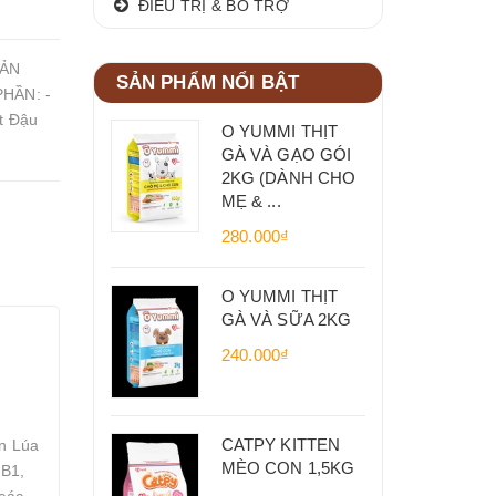
ĐIỀU TRỊ & BỔ TRỢ
SẢN
SẢN PHẨM NỔI BẬT
PHẦN: -
t Đậu
O YUMMI THỊT
GÀ VÀ GẠO GÓI
2KG (DÀNH CHO
MẸ & ...
280.000₫
O YUMMI THỊT
GÀ VÀ SỮA 2KG
240.000₫
CATPY KITTEN
n Lúa
MÈO CON 1,5KG
 B1,