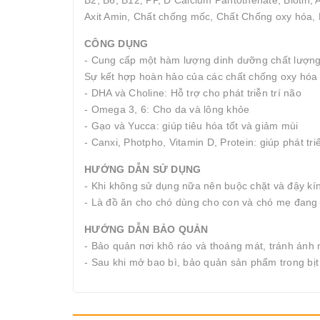
B2, B6, B12, PP, D Calcium Pantothenate, Biotin, 
Axit Amin, Chất chống mốc, Chất Chống oxy hóa, 
CÔNG DỤNG
- Cung cấp một hàm lượng dinh dưỡng chất lượng 
Sự kết hợp hoàn hảo của các chất chống oxy hóa 
- DHA và Choline: Hỗ trợ cho phát triễn trí não
- Omega 3, 6: Cho da và lông khỏe
- Gạo và Yucca: giúp tiêu hóa tốt và giảm mùi
- Canxi, Photpho, Vitamin D, Protein: giúp phát tr
HƯỚNG DẪN SỬ DỤNG
- Khi không sử dụng nữa nên buộc chặt và đậy kín
- Là đồ ăn cho chó dùng cho con và chó mẹ đang 
HƯỚNG DẪN BẢO QUẢN
- Bảo quản nơi khô ráo và thoáng mát, tránh ánh 
- Sau khi mở bao bì, bảo quản sản phẩm trong bịt