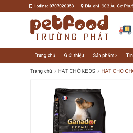
Hotline:
0707020353
Địa chỉ
:
903 Âu Cơ Phư
Trang chủ
Giới thiệu
Sản phẩm
Tin
Trang chủ
HẠT CHÓ KEOS
HẠT CHO CH