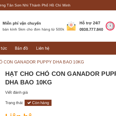
ờng Tân Sơn Nhì Thành Phố Hồ Chí Minh
Hỗ trợ 24/7
Miễn phí vận chuyển
bán kính 5km cho đơn hàng từ 500k
0938.777.840
 tức
Bản đồ
Liên hệ
Ó CON GANADOR PUPPY DHA BAO 10KG
HẠT CHO CHÓ CON GANADOR PUP
DHA BAO 10KG
Viết đánh giá
Trạng thái:
Còn hàng