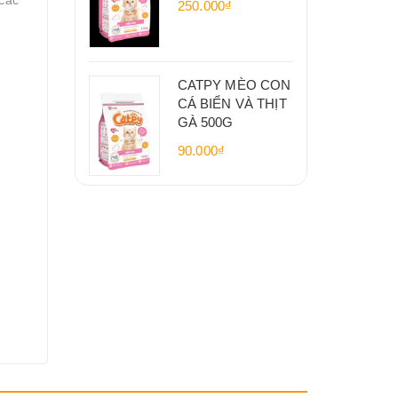
 các
250.000₫
CATPY MÈO CON
CÁ BIỂN VÀ THỊT
GÀ 500G
90.000₫