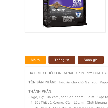
Mô tả
Thông tin
Đánh giá
HẠT CHO CHÓ CON GANADOR PUPPY DHA BA
TÊN SẢN PHẨM:
Thức ăn cho chó Ganador Pupp
THÀNH PHẦN:
- Ngô, Bột Gia cầm, các Sản phẩm Lúa mì, Gạo 
mì, Bột Thịt và Xương, Cám Lúa mì, Chất khoáng (