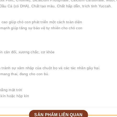
Axit Folic, Choline), Dicalcium Phosphate, Calcium Carbonate, Muối,
Dầu Cá (có DHA), Chất tạo màu, Chất hấp dẫn, trích tinh Yuccah.
cao giúp chó con phát triển một cách toàn diện
mạnh giúp tăng sự bảo vệ tự nhiên cho chó con
iển cân đối, xương chắc, cơ khỏe
 tránh sự xâm nhập của chuột bọ và các tác nhân gây hại.
mang thai, đang cho con bú.
nắng mặt trời
 kín hoặc hộp kín
SẢN PHẨM LIÊN QUAN