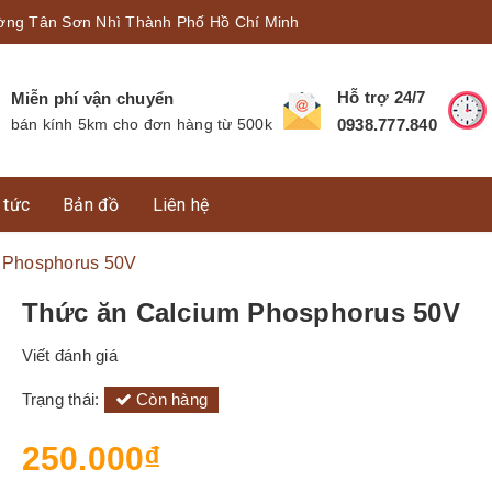
ờng Tân Sơn Nhì Thành Phố Hồ Chí Minh
Hỗ trợ 24/7
Miễn phí vận chuyển
bán kính 5km cho đơn hàng từ 500k
0938.777.840
 tức
Bản đồ
Liên hệ
 Phosphorus 50V
Thức ăn Calcium Phosphorus 50V
Viết đánh giá
Trạng thái:
Còn hàng
250.000₫