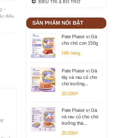
ĐIỀU TRỊ & BỔ TRỢ
g –
ệc điều
SẢN PHẨM NỔI BẬT
.
Pate Plaisir vị Gà
cho chó con 150g
Hết hàng
Pate Plaisir vị Gà
tây và rau củ cho
chó trưởng...
20.000₫
Pate Plaisir vị Gà
và rau củ cho chó
ng
trưởng thà...
20.000₫