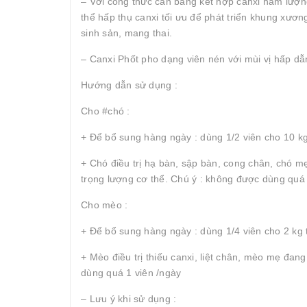
– Với công thức cân bằng kết hợp canxi hàm lượng
thể hấp thụ canxi tối ưu để phát triển khung xươ
sinh sản, mang thai.
– Canxi Phốt pho dạng viên nén với mùi vị hấp dẫn
Hướng dẫn sử dụng :
Cho #chó :
+ Để bổ sung hàng ngày : dùng 1/2 viên cho 10 kg
+ Chó điều trị hạ bàn, sập bàn, cong chân, chó mẹ
trọng lượng cơ thể. Chú ý : không được dùng quá 
Cho mèo :
+ Để bổ sung hàng ngày : dùng 1/4 viên cho 2 kg 
+ Mèo điều trị thiếu canxi, liệt chân, mèo mẹ đan
dùng quá 1 viên /ngày
– Lưu ý khi sử dụng :