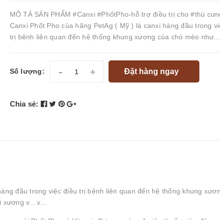
MÔ TẢ SẢN PHẨM #Canxi #PhốtPho-hỗ trợ điều trị cho #thú cưn
Canxi Phốt Pho của hãng PetAg ( Mỹ ) là canxi hàng đầu trong vi
trị bệnh liên quan đến hệ thống khung xương của chó mèo như..
-
+
Đặt hàng ngay
Số lượng:
Chia sẻ:
hàng đầu trong việc điều trị bệnh liên quan đến hệ thống khung xươ
còi xương v…v…