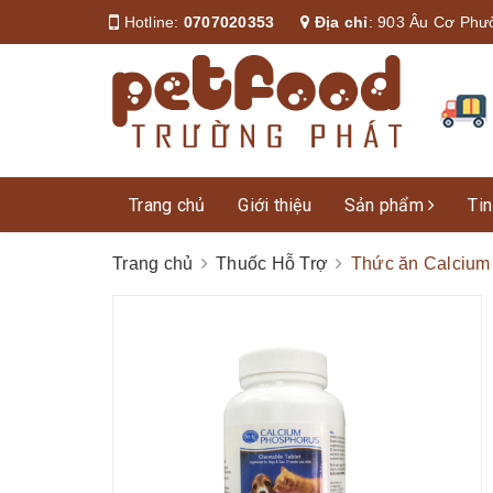
Hotline:
0707020353
Địa chỉ
:
903 Âu Cơ Phư
Trang chủ
Giới thiệu
Sản phẩm
Tin
Trang chủ
Thuốc Hỗ Trợ
Thức ăn Calcium