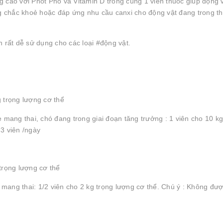
 cao với Phốt Pho và Vitamin D trong cùng 1 viên thuốc giúp động 
ng chắc khoẻ hoặc đáp ứng nhu cầu canxi cho động vật đang trong th
 rất dễ sử dụng cho các loại #động vật.
 trọng lượng cơ thể
 mang thai, chó đang trong giai đoạn tăng trưởng : 1 viên cho 10 kg
3 viên /ngày
trọng lượng cơ thể
g mang thai: 1/2 viên cho 2 kg trọng lượng cơ thể. Chú ý : Không đư