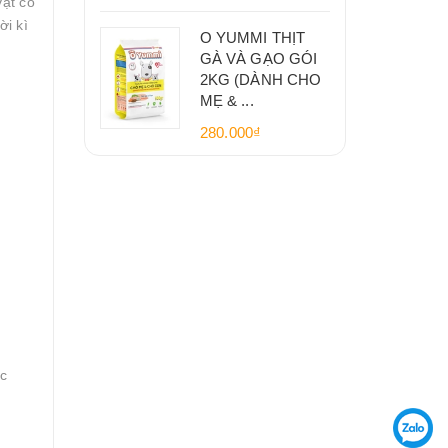
vật có
ời kì
O YUMMI THỊT
GÀ VÀ GẠO GÓI
2KG (DÀNH CHO
MẸ & ...
280.000₫
ợc