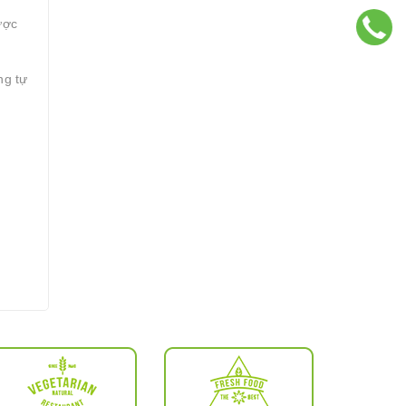
ược
ng tự