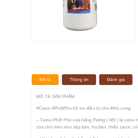
Mô tả
Thông tin
Đánh giá
MÔ TẢ SẢN PHẨM
#Canxi #PhốtPho-hỗ trợ điều trị cho #thú cưng
– Canxi Phốt Pho của hãng PetAg ( Mỹ ) là canxi 
của chó mèo như sập bàn, hạ bàn, thiếu canxi, 